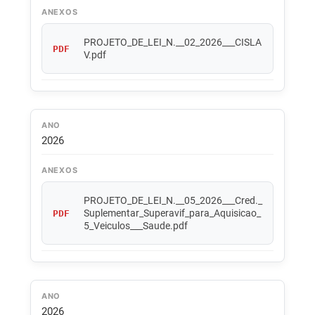
ANEXOS
PROJETO_DE_LEI_N.__02_2026___CISLA
PDF
V.pdf
ANO
2026
ANEXOS
PROJETO_DE_LEI_N.__05_2026___Cred._
Suplementar_Superavif_para_Aquisicao_
PDF
5_Veiculos___Saude.pdf
ANO
2026