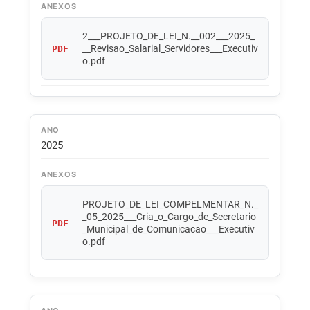
ANEXOS
2___PROJETO_DE_LEI_N.__002___2025_
__Revisao_Salarial_Servidores___Executiv
PDF
o.pdf
ANO
2025
ANEXOS
PROJETO_DE_LEI_COMPELMENTAR_N._
_05_2025___Cria_o_Cargo_de_Secretario
PDF
_Municipal_de_Comunicacao___Executiv
o.pdf