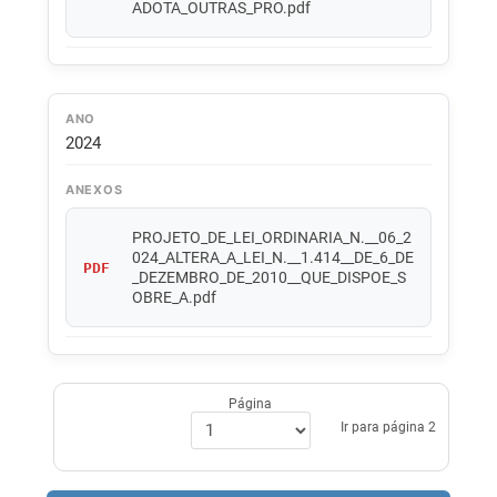
ADOTA_OUTRAS_PRO.pdf
ANO
2024
ANEXOS
PROJETO_DE_LEI_ORDINARIA_N.__06_2
024_ALTERA_A_LEI_N.__1.414__DE_6_DE
PDF
_DEZEMBRO_DE_2010__QUE_DISPOE_S
OBRE_A.pdf
Página
Ir para página 2