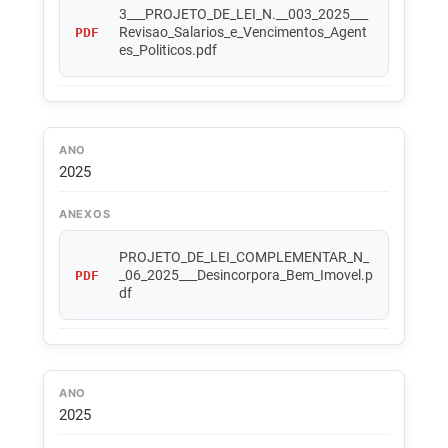
3___PROJETO_DE_LEI_N.__003_2025___
Revisao_Salarios_e_Vencimentos_Agent
PDF
es_Politicos.pdf
ANO
2025
ANEXOS
PROJETO_DE_LEI_COMPLEMENTAR_N_
_06_2025___Desincorpora_Bem_Imovel.p
PDF
df
ANO
2025