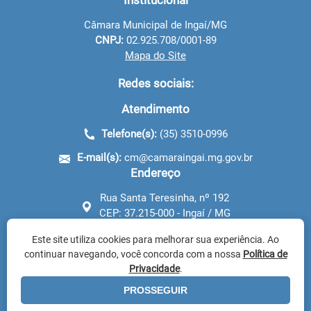
Institucional
Câmara Municipal de Ingaí/MG
CNPJ:
02.925.708/0001-89
Mapa do Site
Redes sociais:
Atendimento
Telefone(s):
(35) 3510-0996
E-mail(s):
cm@camaraingai.mg.gov.br
Endereço
Rua Santa Teresinha, nº 192
CEP: 37.215-000 - Ingaí / MG
Horário de funcionamento:
08:00 às 17:00 h
Este site utiliza cookies para melhorar sua experiência. Ao
continuar navegando, você concorda com a nossa
Política de
Privacidade
.
PROSSEGUIR
Usuários online:
1
Versão do sistema: 2026.01.30