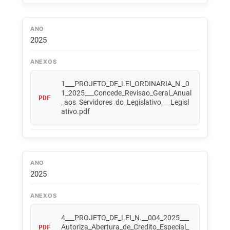
ANO
2025
ANEXOS
1___PROJETO_DE_LEI_ORDINARIA_N._0
1_2025___Concede_Revisao_Geral_Anual
PDF
_aos_Servidores_do_Legislativo___Legisl
ativo.pdf
ANO
2025
ANEXOS
4___PROJETO_DE_LEI_N.__004_2025___
Autoriza_Abertura_de_Credito_Especial_
PDF