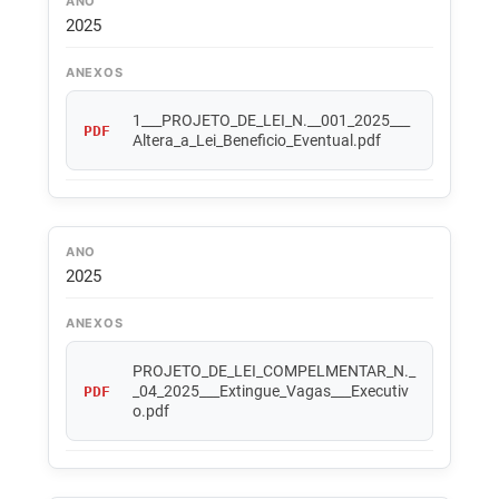
ANO
2025
ANEXOS
1___PROJETO_DE_LEI_N.__001_2025___
PDF
Altera_a_Lei_Beneficio_Eventual.pdf
ANO
2025
ANEXOS
PROJETO_DE_LEI_COMPELMENTAR_N._
_04_2025___Extingue_Vagas___Executiv
PDF
o.pdf