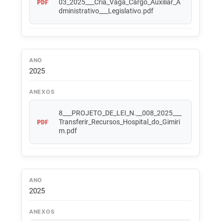
03_2025___Cria_Vaga_Cargo_Auxiliar_A
PDF
dministrativo___Legislativo.pdf
ANO
2025
ANEXOS
8___PROJETO_DE_LEI_N.__008_2025___
Transferir_Recursos_Hospital_do_Gimiri
PDF
m.pdf
ANO
2025
ANEXOS